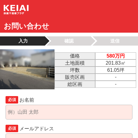
お問い合わせ
入力
確認
送信
価格
580万円
土地面積
201.83㎡
坪数
61.05坪
-
販売区画
-
総区画
お名前
必須
メールアドレス
必須