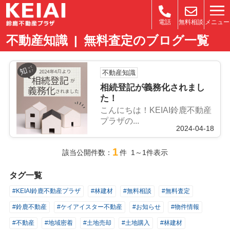
メニュー
電話
無料相談
不動産知識 | 無料査定のブログ一覧
不動産知識
相続登記が義務化されまし
た！
こんにちは！KEIAI鈴鹿不動産
プラザの...
2024-04-18
1
該当公開件数：
件 1～1件表示
タグ一覧
#KEIAI鈴鹿不動産プラザ
#林建材
#無料相談
#無料査定
#鈴鹿不動産
#ケイアイスター不動産
#お知らせ
#物件情報
#不動産
#地域密着
#土地売却
#土地購入
#林建材