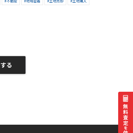
#不動産
#地域密着
#土地売却
#土地購入
談する