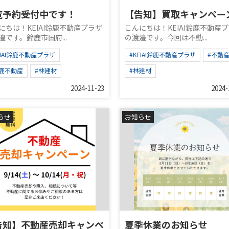
覧予約受付中です！
【告知】買取キャンペー
にちは！KEIAI鈴鹿不動産プラザ
こんにちは！KEIAI鈴鹿不動産
邉です。鈴鹿市国府...
の渡邉です。今回は不動...
EIAI鈴鹿不動産プラザ
#KEIAI鈴鹿不動産プラザ
#不動
鈴鹿不動産
#林建材
#林建材
2024-11-23
2024-
らせ
お知らせ
告知】不動産売却キャンペ
夏季休業のお知らせ