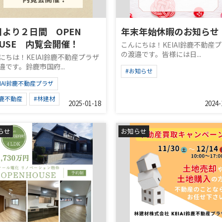
日より２日間 OPEN
年末年始休暇のお知らせ
OUSE 内覧会開催！
こんにちは！KEIAI鈴鹿不動産
の渡邉です。皆様には日...
にちは！KEIAI鈴鹿不動産プラザ
邉です。鈴鹿市国府...
#お知らせ
EIAI鈴鹿不動産プラザ
鈴鹿不動産
#林建材
2025-01-18
2024-
らせ
お知らせ