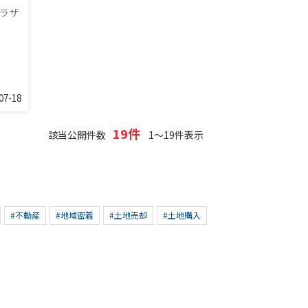
プラザ
07-18
19件
該当公開件数
1～19件表示
#不動産
#地域密着
#土地売却
#土地購入