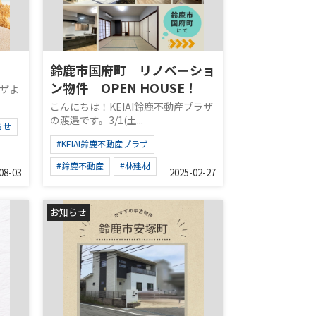
鈴鹿市国府町 リノベーショ
ン物件 OPEN HOUSE！
ラザよ
こんにちは！KEIAI鈴鹿不動産プラザ
の渡邉です。3/1(土...
らせ
#KEIAI鈴鹿不動産プラザ
#鈴鹿不動産
#林建材
08-03
2025-02-27
お知らせ