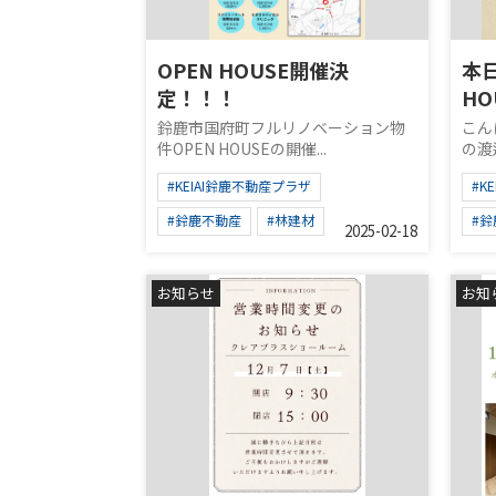
OPEN HOUSE開催決
本
定！！！
H
鈴鹿市国府町フルリノベーション物
こん
件OPEN HOUSEの開催...
の渡
#KEIAI鈴鹿不動産プラザ
#K
#鈴鹿不動産
#林建材
#
2025-02-18
お知らせ
お知