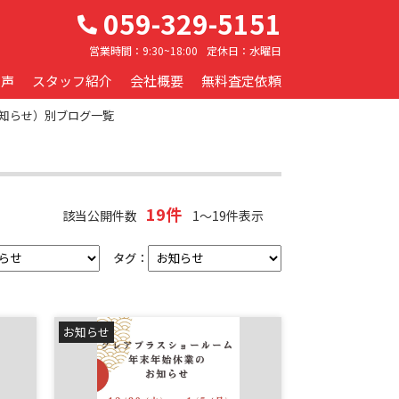
059-329-5151
営業時間：
9:30~18:00
定休日：
水曜日
の声
スタッフ紹介
会社概要
無料査定依頼
知らせ）別ブログ一覧
19件
該当公開件数
1～19件表示
タグ：
お知らせ