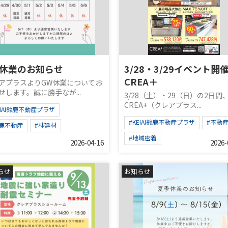
W休業のお知らせ
3/28・3/29イベント開
CREA＋
アプラスよりGW休業についてお
せします。誠に勝手なが...
3/28（土）・29（日）の2日間
CREA+（クレアプラス...
EIAI鈴鹿不動産プラザ
#KEIAI鈴鹿不動産プラザ
#不動
鈴鹿不動産
#林建材
#地域密着
2026-04-16
2026-
らせ
お知らせ