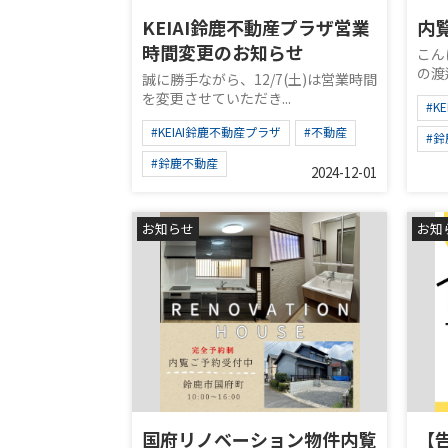
KEIAI鈴鹿不動産プラザ営業
内
時間変更のお知らせ
こん
の渡
誠に勝手ながら、12/7(土)は営業時間
を変更させていただき...
#K
#KEIAI鈴鹿不動産プラザ
#不動産
#
#鈴鹿不動産
2024-12-01
お知らせ
お知
国府リノベーション物件内覧
【